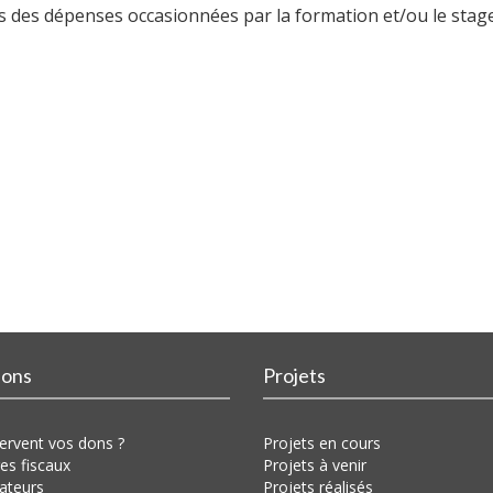
ts des dépenses occasionnées par la formation et/ou le stage
ions
Projets
ervent vos dons ?
Projets en cours
es fiscaux
Projets à venir
ateurs
Projets réalisés