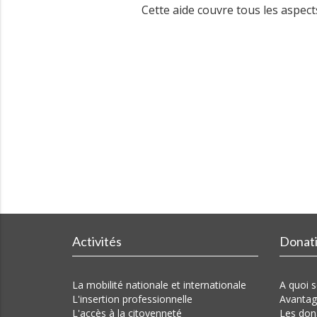
Cette aide couvre tous les aspec
Activités
Donat
La mobilité nationale et internationale
A quoi s
L'insertion professionnelle
Avantag
L'accès à la citoyenneté
Les don